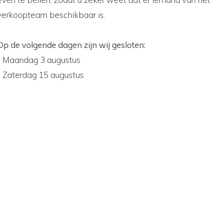
verkoopteam beschikbaar is.
Op de volgende dagen zijn wij gesloten:
 toepassing op elk bod en iedere inkoopovereenkomst va
- Maandag 3 augustus
- Zaterdag 15 augustus
koop Voorwaarden is de authentieke tekst en prevaleert
kocht als marge goederen, tenzij anders wordt overeenge
s Watersport, dan heeft Floris Watersport vierentwintig uu
op eigen risico, een proefvaart te maken met het vaartuig.