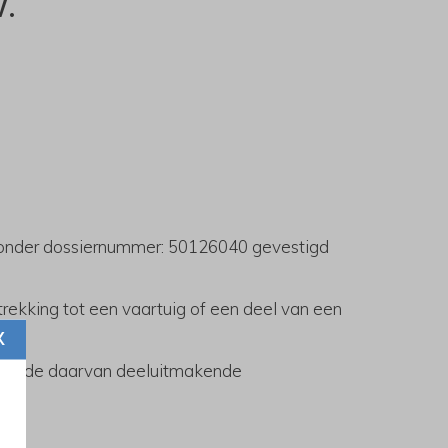
.
el onder dossiernummer: 50126040 gevestigd
rekking tot een vaartuig of een deel van een
X
usief de daarvan deeluitmakende