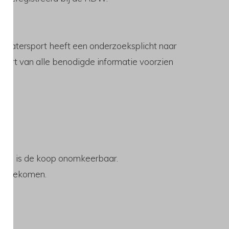
is Watersport heeft een onderzoeksplicht naar
sport van alle benodigde informatie voorzien
daan, is de koop onomkeerbaar.
reengekomen.