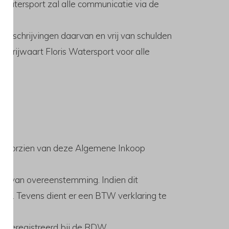
s Watersport zal alle communicatie via de
 inschrijvingen daarvan en vrij van schulden
 vrijwaart Floris Watersport voor alle
is voorzien van deze Algemene Inkoop
ng van overeenstemming. Indien dit
ijs. Tevens dient er een BTW verklaring te
jn geregistreerd bij de RDW.