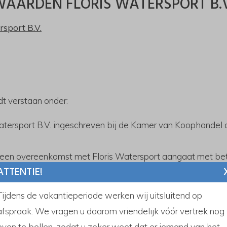
AARDEN FLORIS WATERSPORT B.V
sport B.V.
 verstaan onder:
 Watersport B.V. ingeschreven bij de Kamer van Koophand
ie een overeenkomst met Floris Watersport aangaat met bet
ATTENTIE!
p het water te verblijven en zich daarop te bewegen, incl
Tijdens de vakantieperiode werken wij uitsluitend op
casco of vaartuig in aanbouw.
afspraak. We vragen u daarom vriendelijk vóór vertrek nog
even te bellen, zodat u zeker weet dat er iemand van het