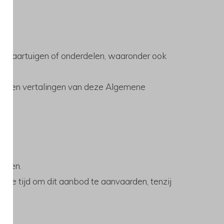
n vaartuigen of onderdelen, waaronder ook
 boven vertalingen van deze Algemene
komen.
r de tijd om dit aanbod te aanvaarden, tenzij