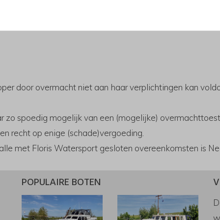
t, nadat het bod van Floris Watersport is geaccepteerd, is
ing te brengen.
koper door overmacht niet aan haar verplichtingen kan vol
ar zo spoedig mogelijk van een (mogelijke) overmachttoest
en recht op enige (schade)vergoeding.
e met Floris Watersport gesloten overeenkomsten is Ned
POPULAIRE BOTEN
V
D
w