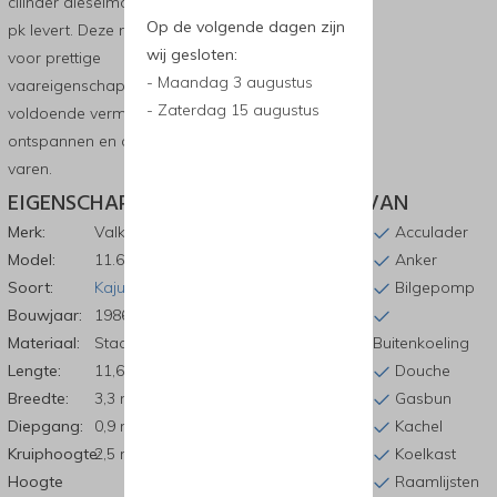
cilinder dieselmotor die circa 90
Op de volgende dagen zijn
pk levert. Deze motor zorgt
wij gesloten:
voor prettige
- Maandag 3 augustus
vaareigenschappen en
- Zaterdag 15 augustus
voldoende vermogen voor
ontspannen en comfortabel
varen.
EIGENSCHAPPEN
VOORZIEN VAN
Merk:
Valkvlet
Accu
Acculader
Model:
11.60 OK/AK
Achterkajuit
Anker
Soort:
Kajuitboot
Ankerlier
Bilgepomp
Bouwjaar:
1986
Materiaal:
Staal
Brandblusser
Buitenkoeling
Lengte:
11,6 m
Cabrio kap
Douche
Breedte:
3,3 m
Fenders
Gasbun
Diepgang:
0,9 m
Generator
Kachel
Kruiphoogte:
2,5 m
Keuken
Koelkast
Hoogte
Raamlijsten