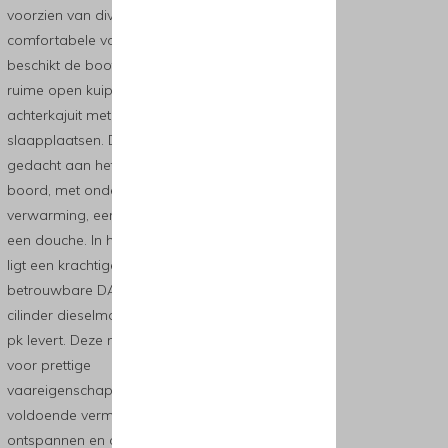
voorzien van diverse
comfortabele voorzieningen. Zo
beschikt de boot over een
ruime open kuip en een
achterkajuit met twee extra
slaapplaatsen. Daarnaast is er
gedacht aan het comfort aan
boord, met onder meer
verwarming, een generator en
een douche. In het motorruim
ligt een krachtige en
betrouwbare DAF 475, een 6-
cilinder dieselmotor die circa 90
pk levert. Deze motor zorgt
voor prettige
vaareigenschappen en
voldoende vermogen voor
ontspannen en comfortabel