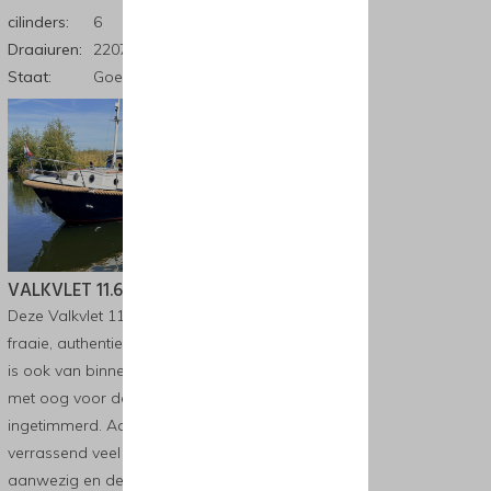
cilinders:
6
Draaiuren:
2207
Staat:
Goed
VALKVLET 11.60 OK/AK
Deze Valkvlet 11.60 heeft een
fraaie, authentieke uitstraling en
is ook van binnen smaakvol en
met oog voor detail
ingetimmerd. Aan boord is
verrassend veel ruimte
aanwezig en de boot is