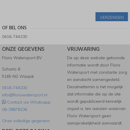
VERZENDEN
OF BEL ONS
0416-744100
ONZE GEGEVENS
VRIJWARING
Floris Watersport BV
De op deze website getoonde
informatie wordt door Floris
Scharlo 8
Watersport met constante zorg
5165 NG Waspik
en aandacht samengesteld.
Desalniettemin is het mogelijk
0416-744100
dat informatie die op de site
info@floriswatersport.nl
wordt gepubliceerd kennelijk
Contact via Whatsapp
:
onjuist is, ten aanzien waarvan
06-38878106
.
Floris Watersport geen
Onze volledige gegevens
aansprakelijkheid aanvaardt.