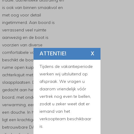
fraaie, authentieke uitstraling en
is ook van binnen smaakvol en
met oog voor detail
ingetimmerd. Aan boord is
verrassend veel ruimte
aanwezig en de boot is
voorzien van diverse
ATTENTIE!
X
comfortabele voorzieningen. Zo
beschikt de boot over een
Tijdens de vakantieperiode
ruime open kuip en een
werken wij uitsluitend op
achterkajuit met twee extra
afspraak. We vragen u
slaapplaatsen. Daarnaast is er
daarom vriendelijk vóór
gedacht aan het comfort aan
vertrek nog even te bellen,
boord, met onder meer
zodat u zeker weet dat er
verwarming, een generator en
iemand van het
een douche. In het motorruim
verkoopteam beschikbaar
ligt een krachtige en
is.
betrouwbare DAF 475, een 6-