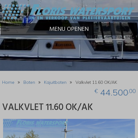
MENU OPENEN
Home
Boten
Kajuitboten
Valkvlet 11.60 OK/AK
44.500
€
,00
VALKVLET 11.60 OK/AK