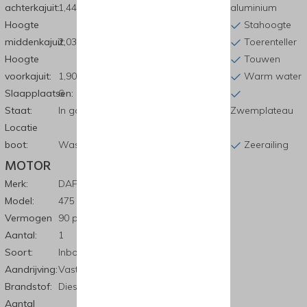
achterkajuit:
1,44 m
Pikhaak
aluminium
Hoogte
Radio
Stahoogte
middenkajuit:
2,03 m
Televisie
Toerenteller
Hoogte
Toilet
Touwen
voorkajuit:
1,90 m
Walstroom
Warm water
Slaapplaatsen:
6
Staat:
In goede staat
Zwemtrap
Zwemplateau
Locatie
Zelflozende
boot:
Waspik Scharlo 8
kuip
Zeerailing
MOTOR
Merk:
DAF
Model:
475
Vermogen
90 pk
Aantal:
1
Soort:
Inboard motor
Aandrijving:
Vaste schroef
Brandstof:
Diesel
Aantal